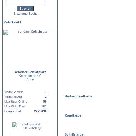
Erweiterte Suche
Zufallsbild
schöner Schlafplatz
Kommentare: 0
Anny
Visits Gestern:
1
Hintergrundfarbe:
Visits Heute:
2
Max User Online:
59
Max Visits/Day:
883
Counter Full:
2275036
Randfarbe:
Schriftfarbe: