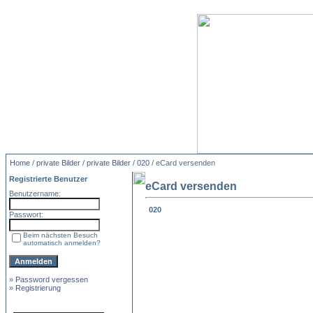
Home
/
private Bilder
/
private Bilder
/
020
/ eCard versenden
Registrierte Benutzer
eCard versenden
Benutzername:
020
Passwort:
Beim nächsten Besuch
automatisch anmelden?
»
Password vergessen
»
Registrierung