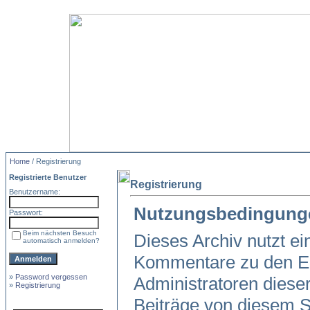
Home
/ Registrierung
Registrierte Benutzer
Registrierung
Benutzername:
Nutzungsbedingung
Passwort:
Beim nächsten Besuch
Dieses Archiv nutzt 
automatisch anmelden?
Kommentare zu den Ei
»
Password vergessen
Administratoren diese
»
Registrierung
Beiträge von diesem Sy