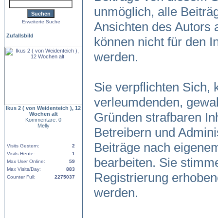
unmöglich, alle Beiträ
Erweiterte Suche
Ansichten des Autors 
Zufallsbild
können nicht für den I
werden.
Sie verpflichten Sich,
verleumdenden, gewal
Ikus 2 ( von Weidenteich ), 12
Gründen strafbaren Inh
Wochen alt
Kommentare: 0
Melly
Betreibern und Admini
Beiträge nach eigene
Visits Gestern:
2
Visits Heute:
1
bearbeiten. Sie stim
Max User Online:
59
Max Visits/Day:
883
Registrierung erhoben
Counter Full:
2275037
werden.