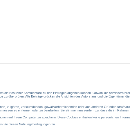
em die Besucher Kommentare zu den Einträgen abgeben können. Obwohl die Administratoren
träge zu überprüfen. Alle Beiträge drücken die Ansichten des Autors aus und die Eigentümer di
zönen, vulgären, verleumdenden, gewaltverherrlichenden oder aus anderen Gründen strafbaren
Ermessen zu entfernen oder zu bearbeiten. Sie stimmen ausserdem zu, dass die im Rahmen 
nen auf Ihrem Computer zu speichern. Diese Cookies enthalten keine persönlichen Informat
en Sie diesen Nutzungsbedingungen zu.