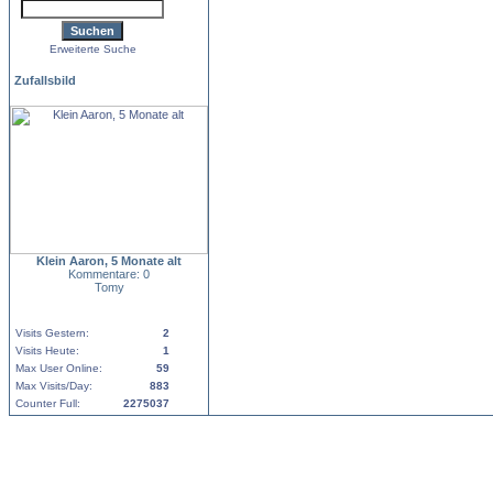
Erweiterte Suche
Zufallsbild
Klein Aaron, 5 Monate alt
Kommentare: 0
Tomy
Visits Gestern:
2
Visits Heute:
1
Max User Online:
59
Max Visits/Day:
883
Counter Full:
2275037