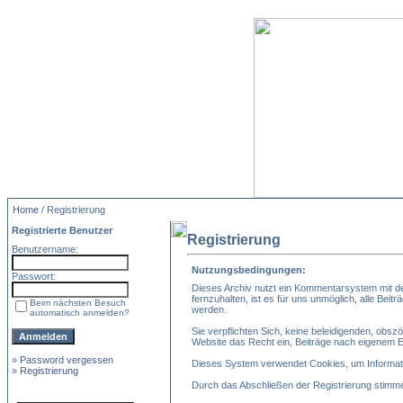
Home
/ Registrierung
Registrierte Benutzer
Registrierung
Benutzername:
Nutzungsbedingungen:
Passwort:
Dieses Archiv nutzt ein Kommentarsystem mit d
fernzuhalten, ist es für uns unmöglich, alle Bei
Beim nächsten Besuch
werden.
automatisch anmelden?
Sie verpflichten Sich, keine beleidigenden, obs
Website das Recht ein, Beiträge nach eigenem 
»
Password vergessen
Dieses System verwendet Cookies, um Informatio
»
Registrierung
Durch das Abschließen der Registrierung stimm