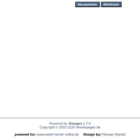
Powered by
4images
1.7.6
Copyright © 2002-2026
4homepages.de
powered for:
www.welsh-terrier-online.de
Design by:
Thomas Heydel