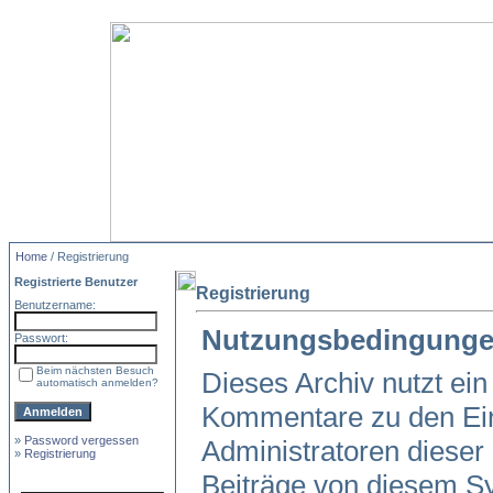
Home
/ Registrierung
Registrierte Benutzer
Registrierung
Benutzername:
Nutzungsbedingunge
Passwort:
Beim nächsten Besuch
Dieses Archiv nutzt e
automatisch anmelden?
Kommentare zu den Ei
»
Password vergessen
Administratoren dieser
»
Registrierung
Beiträge von diesem Sy