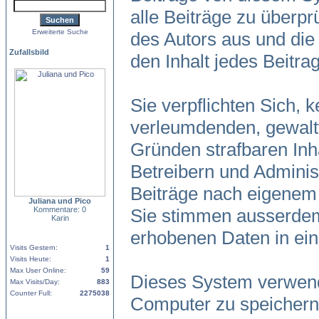
alle Beiträge zu überpr
Erweiterte Suche
des Autors aus und die
Zufallsbild
den Inhalt jedes Beitr
Sie verpflichten Sich, 
verleumdenden, gewalt
Gründen strafbaren Inh
Betreibern und Adminis
Beiträge nach eigenem
Juliana und Pico
Kommentare: 0
Sie stimmen ausserdem
Karin
erhobenen Daten in ei
Visits Gestern:
1
Visits Heute:
1
Max User Online:
59
Dieses System verwend
Max Visits/Day:
883
Counter Full:
2275038
Computer zu speichern.