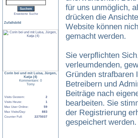
für uns unmöglich, al
Erweiterte Suche
drücken die Ansicht
Zufallsbild
Website können nicht
gemacht werden.
Sie verpflichten Sic
verleumdenden, gewa
Gründen strafbaren I
Corin bei und mit Luisa, Jürgen,
Katja (4)
Kommentare: 0
Betreibern und Admin
Tomy
Beiträge nach eigen
Visits Gestern:
2
bearbeiten. Sie sti
Visits Heute:
1
Max User Online:
59
der Registrierung e
Max Visits/Day:
883
Counter Full:
2275037
gespeichert werden.