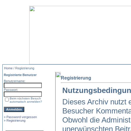
Home
/ Registrierung
Registrierte Benutzer
Registrierung
Benutzername:
Nutzungsbedingun
Passwort:
Beim nächsten Besuch
Dieses Archiv nutzt
automatisch anmelden?
Besucher Kommentar
»
Password vergessen
Obwohl die Administr
»
Registrierung
unerwünschten Beitr