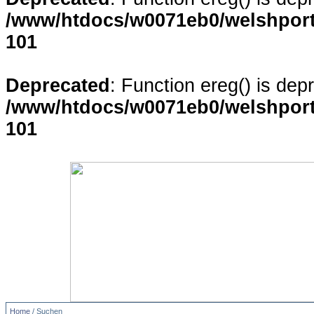
/www/htdocs/w0071eb0/welshporta
101
Deprecated
: Function ereg() is dep
/www/htdocs/w0071eb0/welshporta
101
Home
/ Suchen