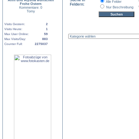
Suche in
Anni und Alyshia wünschen
Alle Felder
Frohe Ostern
Feldern:
Nur Beschreibung
Kommentare: 0
Tomy
Visits Gestern:
2
Visits Heute:
1
Max User Online:
59
Max Visits/Day:
883
Counter Full:
2275037