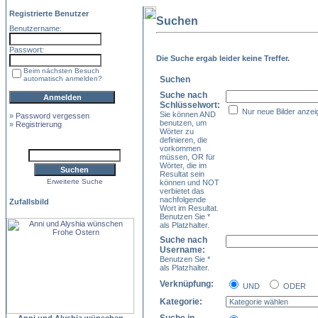
Registrierte Benutzer
Suchen
Benutzername:
Passwort:
Die Suche ergab leider keine Treffer.
Beim nächsten Besuch
automatisch anmelden?
Suchen
Suche nach
Schlüsselwort:
Nur neue Bilder anzei
Sie können AND
»
Password vergessen
benutzen, um
»
Registrierung
Wörter zu
definieren, die
vorkommen
müssen, OR für
Wörter, die im
Resultat sein
Erweiterte Suche
können und NOT
verbietet das
nachfolgende
Zufallsbild
Wort im Resultat.
Benutzen Sie *
als Platzhalter.
Suche nach
Username:
Benutzen Sie *
als Platzhalter.
Verknüpfung:
UND
ODER
Kategorie: