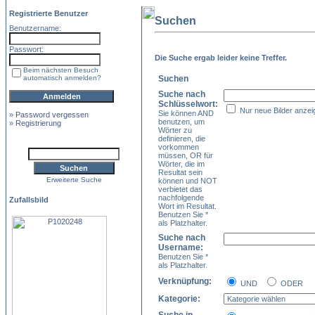
Registrierte Benutzer
Suchen
Benutzername:
Passwort:
Die Suche ergab leider keine Treffer.
Beim nächsten Besuch
automatisch anmelden?
Suchen
Suche nach
Schlüsselwort:
Nur neue Bilder anzei
Sie können AND
»
Password vergessen
benutzen, um
»
Registrierung
Wörter zu
definieren, die
vorkommen
müssen, OR für
Wörter, die im
Resultat sein
Erweiterte Suche
können und NOT
verbietet das
nachfolgende
Zufallsbild
Wort im Resultat.
Benutzen Sie *
als Platzhalter.
Suche nach
Username:
Benutzen Sie *
als Platzhalter.
Verknüpfung:
UND
ODER
Kategorie: