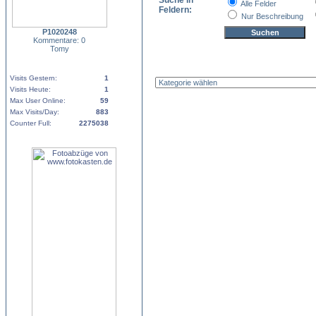
Suche in
Alle Felder
Feldern:
Nur Beschreibung
P1020248
Kommentare: 0
Tomy
Visits Gestern:
1
Visits Heute:
1
Max User Online:
59
Max Visits/Day:
883
Counter Full:
2275038