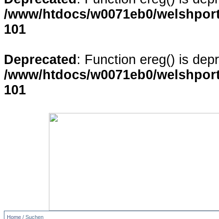
/www/htdocs/w0071eb0/welshporta
101
Deprecated
: Function ereg() is dep
/www/htdocs/w0071eb0/welshporta
101
Home
/ Suchen