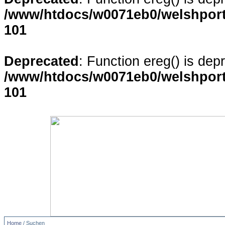
/www/htdocs/w0071eb0/welshporta
101
Deprecated
: Function ereg() is dep
/www/htdocs/w0071eb0/welshporta
101
Home
/ Suchen