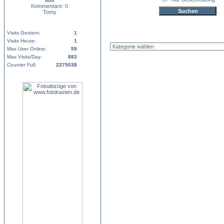
005
Kommentare: 0
Tomy
Visits Gestern:
1
Visits Heute:
1
Max User Online:
59
Max Visits/Day:
883
Counter Full:
2275038