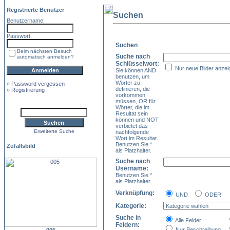
Registrierte Benutzer
Suchen
Benutzername:
Passwort:
Suchen
Beim nächsten Besuch
Suche nach
automatisch anmelden?
Schlüsselwort:
Nur neue Bilder anzei
Sie können AND
benutzen, um
Wörter zu
»
Password vergessen
definieren, die
»
Registrierung
vorkommen
müssen, OR für
Wörter, die im
Resultat sein
können und NOT
verbietet das
Erweiterte Suche
nachfolgende
Wort im Resultat.
Benutzen Sie *
Zufallsbild
als Platzhalter.
Suche nach
Username:
Benutzen Sie *
als Platzhalter.
Verknüpfung:
UND
ODER
Kategorie:
Suche in
Alle Felder
Feldern:
Nur Beschreibung