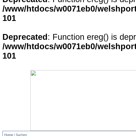
/www/htdocs/w0071eb0/welshporta
101
Deprecated
: Function ereg() is dep
/www/htdocs/w0071eb0/welshporta
101
Home
/ Suchen