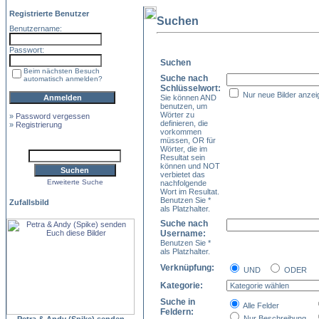
Registrierte Benutzer
Suchen
Benutzername:
Passwort:
Suchen
Beim nächsten Besuch
Suche nach
automatisch anmelden?
Schlüsselwort:
Nur neue Bilder anzei
Sie können AND
benutzen, um
Wörter zu
»
Password vergessen
definieren, die
»
Registrierung
vorkommen
müssen, OR für
Wörter, die im
Resultat sein
können und NOT
verbietet das
Erweiterte Suche
nachfolgende
Wort im Resultat.
Benutzen Sie *
Zufallsbild
als Platzhalter.
Suche nach
Username:
Benutzen Sie *
als Platzhalter.
Verknüpfung:
UND
ODER
Kategorie:
Suche in
Alle Felder
Feldern:
Nur Beschreibung