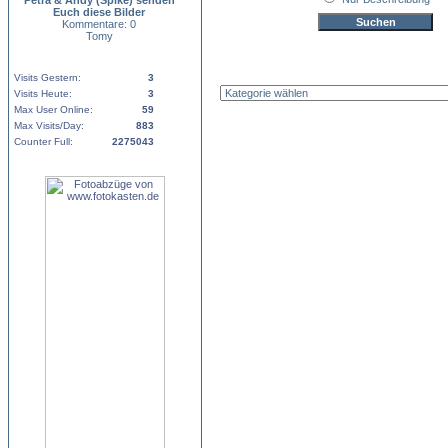
Petra & Andy (Spike) senden
Euch diese Bilder
Kommentare: 0
Tomy
Visits Gestern:
3
Visits Heute:
3
Max User Online:
59
Max Visits/Day:
883
Counter Full:
2275043