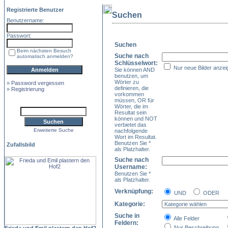
Registrierte Benutzer
Suchen
Benutzername:
Passwort:
Suchen
Beim nächsten Besuch
Suche nach
automatisch anmelden?
Schlüsselwort:
Nur neue Bilder anzei
Sie können AND
benutzen, um
Wörter zu
»
Password vergessen
definieren, die
»
Registrierung
vorkommen
müssen, OR für
Wörter, die im
Resultat sein
können und NOT
verbietet das
Erweiterte Suche
nachfolgende
Wort im Resultat.
Benutzen Sie *
Zufallsbild
als Platzhalter.
Suche nach
Username:
Benutzen Sie *
als Platzhalter.
Verknüpfung:
UND
ODER
Kategorie:
Suche in
Alle Felder
Feldern:
Nur Beschreibung