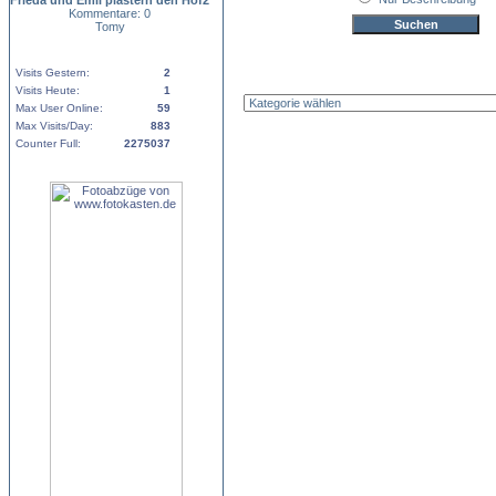
Frieda und Emil plastern den Hof2
Kommentare: 0
Tomy
Visits Gestern:
2
Visits Heute:
1
Max User Online:
59
Max Visits/Day:
883
Counter Full:
2275037