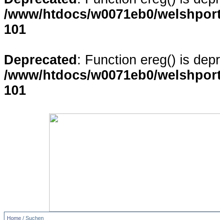
/www/htdocs/w0071eb0/welshporta
101
Deprecated
: Function ereg() is dep
/www/htdocs/w0071eb0/welshporta
101
Home
/ Suchen