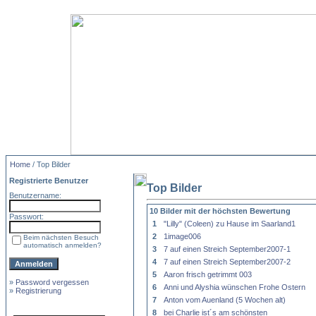
Home
/ Top Bilder
Registrierte Benutzer
Top Bilder
Benutzername:
10 Bilder mit der höchsten Bewertung
Passwort:
1
"Lilly" (Coleen) zu Hause im Saarland1
2
1image006
Beim nächsten Besuch
automatisch anmelden?
3
7 auf einen Streich September2007-1
4
7 auf einen Streich September2007-2
5
Aaron frisch getrimmt 003
»
Password vergessen
6
Anni und Alyshia wünschen Frohe Ostern
»
Registrierung
7
Anton vom Auenland (5 Wochen alt)
8
bei Charlie ist´s am schönsten