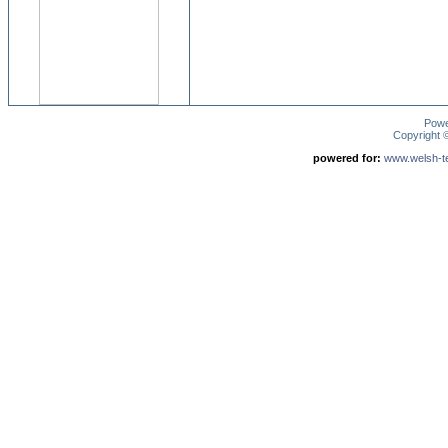
Pow
Copyright
powered for:
www.welsh-ter