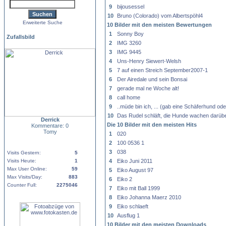
9
bijousessel
10
Bruno (Colorado) vom Albertspöhl4
Erweiterte Suche
10 Bilder mit den meisten Bewertungen
1
Sonny Boy
Zufallsbild
2
IMG 3260
3
IMG 9445
4
Uns-Henry Siewert-Welsh
5
7 auf einen Streich September2007-1
6
Der Airedale und sein Bonsai
7
gerade mal ne Woche alt!
8
call home
9
..müde bin ich, ... (gab eine Schäferhund od
10
Das Rudel schläft, die Hunde wachen darübe
Derrick
Die 10 Bilder mit den meisten Hits
Kommentare: 0
Tomy
1
020
2
100 0536 1
3
038
Visits Gestern:
5
Visits Heute:
1
4
Eiko Juni 2011
Max User Online:
59
5
Eiko August 97
Max Visits/Day:
883
6
Eiko 2
Counter Full:
2275046
7
Eiko mit Ball 1999
8
Eiko Johanna Maerz 2010
9
Eiko schlaeft
10
Ausflug 1
10 Bilder mit den meisten Downloads