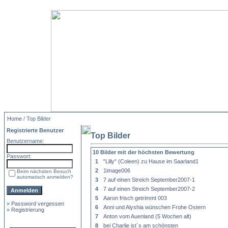
Home
/ Top Bilder
Registrierte Benutzer
Top Bilder
Benutzername:
10 Bilder mit der höchsten Bewertung
Passwort:
1
"Lilly" (Coleen) zu Hause im Saarland1
2
1image006
Beim nächsten Besuch
automatisch anmelden?
3
7 auf einen Streich September2007-1
4
7 auf einen Streich September2007-2
5
Aaron frisch getrimmt 003
»
Password vergessen
6
Anni und Alyshia wünschen Frohe Ostern
»
Registrierung
7
Anton vom Auenland (5 Wochen alt)
8
bei Charlie ist´s am schönsten