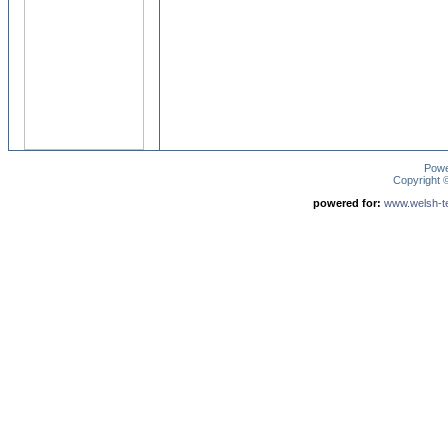
Pow
Copyright
powered for:
www.welsh-ter