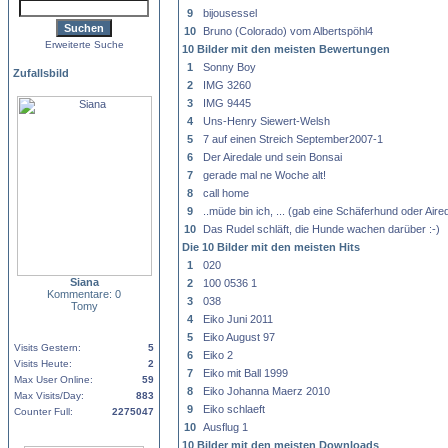
9
bijousessel
10
Bruno (Colorado) vom Albertspöhl4
Erweiterte Suche
10 Bilder mit den meisten Bewertungen
1
Sonny Boy
Zufallsbild
2
IMG 3260
3
IMG 9445
4
Uns-Henry Siewert-Welsh
5
7 auf einen Streich September2007-1
6
Der Airedale und sein Bonsai
7
gerade mal ne Woche alt!
8
call home
9
..müde bin ich, ... (gab eine Schäferhund oder Air
10
Das Rudel schläft, die Hunde wachen darüber :-)
Die 10 Bilder mit den meisten Hits
1
020
Siana
2
100 0536 1
Kommentare: 0
3
038
Tomy
4
Eiko Juni 2011
5
Eiko August 97
Visits Gestern:
5
6
Eiko 2
Visits Heute:
2
7
Eiko mit Ball 1999
Max User Online:
59
8
Eiko Johanna Maerz 2010
Max Visits/Day:
883
9
Eiko schlaeft
Counter Full:
2275047
10
Ausflug 1
10 Bilder mit den meisten Downloads