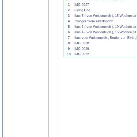
1
IMG 0927
2
Flying Dog
3
Ikus 5 ( von Weidenteich ), 15 Wochen alt
4
Zwinger "vom Albertspöhl"
5
Ikus 1 ( von Weidenteich ), 10 Wochen alt
6
Ikus 4 ( von Weidenteich ), 15 Wochen alt
7
Ikus vom Weidenteich , Bruder von Elvis 
8
IMG 0928
9
IMG 0929
10
IMG 0932