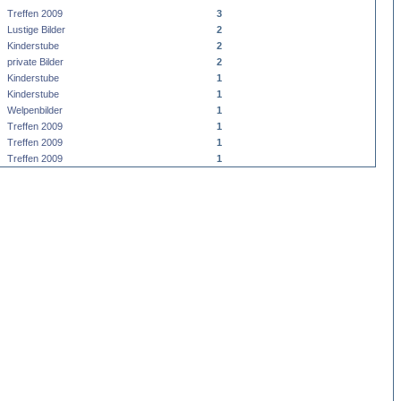
Treffen 2009
3
Lustige Bilder
2
Kinderstube
2
private Bilder
2
Kinderstube
1
Kinderstube
1
Welpenbilder
1
Treffen 2009
1
Treffen 2009
1
Treffen 2009
1