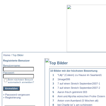
Home
/ Top Bilder
Registrierte Benutzer
Top Bilder
Benutzername:
10 Bilder mit der höchsten Bewertung
Passwort:
1
"Lilly" (Coleen) zu Hause im Saarland1
2
1image006
Beim nächsten Besuch
automatisch anmelden?
3
7 auf einen Streich September2007-1
4
7 auf einen Streich September2007-2
5
Aaron frisch getrimmt 003
»
Password vergessen
6
Anni und Alyshia wünschen Frohe Ostern
»
Registrierung
7
Anton vom Auenland (5 Wochen alt)
8
bei Charlie ist´s am schönsten