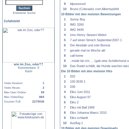
9
bijousessel
10
Bruno (Colorado) vom Albertspöhl4
Erweiterte Suche
10 Bilder mit den meisten Bewertungen
1
Sonny Boy
Zufallsbild
2
IMG 3260
3
IMG 9445
4
Uns-Henry Siewert-Welsh
5
7 auf einen Streich September2007-1
6
Der Airedale und sein Bonsai
7
gerade mal ne Woche alt!
8
call home
9
..müde bin ich, ... (gab eine Schäferhund
wie im Zoo, oder??
10
Das Rudel schläft, die Hunde wachen darü
Kommentare: 0
Karin
Die 10 Bilder mit den meisten Hits
1
020
2
100 0536 1
Visits Gestern:
1
3
038
Visits Heute:
2
4
Eiko Juni 2011
Max User Online:
59
Max Visits/Day:
883
5
Eiko August 97
Counter Full:
2275036
6
Eiko 2
7
Eiko mit Ball 1999
8
Eiko Johanna Maerz 2010
9
Eiko schlaeft
10
Ausflug 1
10 Bilder mit den meisten Downloads