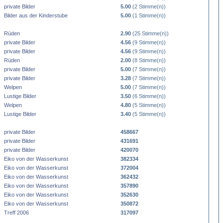
private Bilder
5.00
(2 Stimme(n))
Bilder aus der Kinderstube
5.00
(1 Stimme(n))
Rüden
2.90
(25 Stimme(n))
private Bilder
4.56
(9 Stimme(n))
private Bilder
4.56
(9 Stimme(n))
Rüden
2.00
(8 Stimme(n))
private Bilder
5.00
(7 Stimme(n))
private Bilder
3.28
(7 Stimme(n))
Welpen
5.00
(7 Stimme(n))
Lustige Bilder
3.50
(6 Stimme(n))
Welpen
4.80
(5 Stimme(n))
Lustige Bilder
3.40
(5 Stimme(n))
private Bilder
458667
private Bilder
431691
private Bilder
420070
Eiko von der Wasserkunst
382334
Eiko von der Wasserkunst
372004
Eiko von der Wasserkunst
362432
Eiko von der Wasserkunst
357890
Eiko von der Wasserkunst
352630
Eiko von der Wasserkunst
350872
Treff 2006
317097