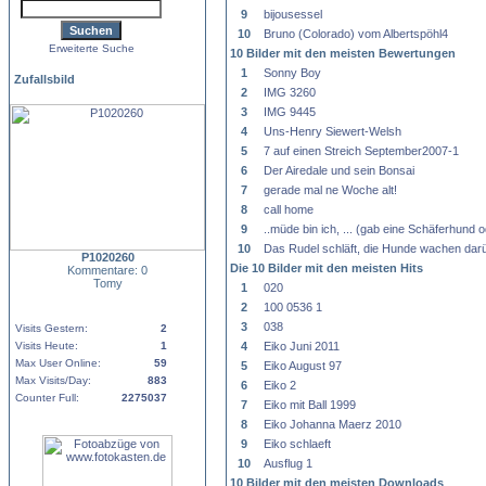
9
bijousessel
10
Bruno (Colorado) vom Albertspöhl4
Erweiterte Suche
10 Bilder mit den meisten Bewertungen
1
Sonny Boy
Zufallsbild
2
IMG 3260
3
IMG 9445
4
Uns-Henry Siewert-Welsh
5
7 auf einen Streich September2007-1
6
Der Airedale und sein Bonsai
7
gerade mal ne Woche alt!
8
call home
9
..müde bin ich, ... (gab eine Schäferhund
10
Das Rudel schläft, die Hunde wachen darü
P1020260
Die 10 Bilder mit den meisten Hits
Kommentare: 0
Tomy
1
020
2
100 0536 1
3
038
Visits Gestern:
2
Visits Heute:
1
4
Eiko Juni 2011
Max User Online:
59
5
Eiko August 97
Max Visits/Day:
883
6
Eiko 2
Counter Full:
2275037
7
Eiko mit Ball 1999
8
Eiko Johanna Maerz 2010
9
Eiko schlaeft
10
Ausflug 1
10 Bilder mit den meisten Downloads