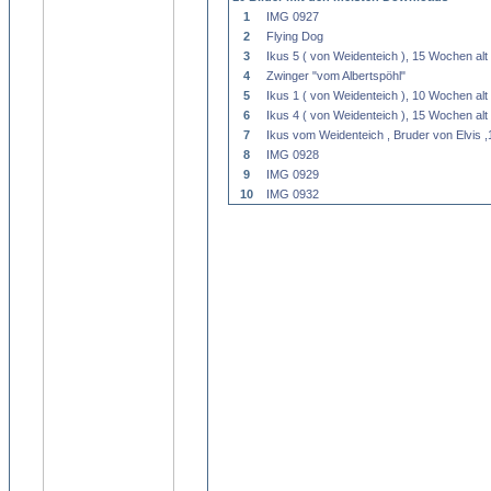
1
IMG 0927
2
Flying Dog
3
Ikus 5 ( von Weidenteich ), 15 Wochen alt
4
Zwinger "vom Albertspöhl"
5
Ikus 1 ( von Weidenteich ), 10 Wochen alt
6
Ikus 4 ( von Weidenteich ), 15 Wochen alt
7
Ikus vom Weidenteich , Bruder von Elvis 
8
IMG 0928
9
IMG 0929
10
IMG 0932