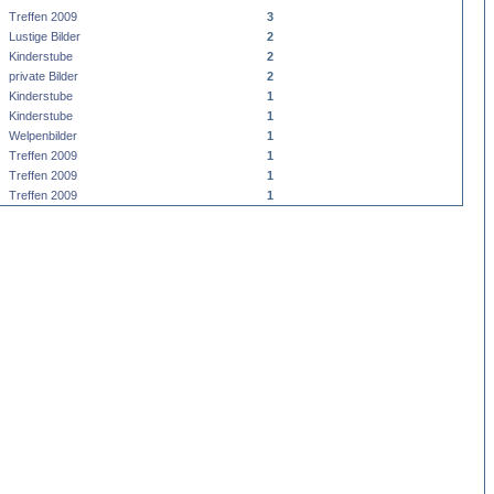
Treffen 2009
3
Lustige Bilder
2
Kinderstube
2
private Bilder
2
Kinderstube
1
Kinderstube
1
Welpenbilder
1
Treffen 2009
1
Treffen 2009
1
Treffen 2009
1