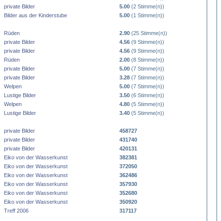
private Bilder
5.00
(2 Stimme(n))
Bilder aus der Kinderstube
5.00
(1 Stimme(n))
Rüden
2.90
(25 Stimme(n))
private Bilder
4.56
(9 Stimme(n))
private Bilder
4.56
(9 Stimme(n))
Rüden
2.00
(8 Stimme(n))
private Bilder
5.00
(7 Stimme(n))
private Bilder
3.28
(7 Stimme(n))
Welpen
5.00
(7 Stimme(n))
Lustige Bilder
3.50
(6 Stimme(n))
Welpen
4.80
(5 Stimme(n))
Lustige Bilder
3.40
(5 Stimme(n))
private Bilder
458727
private Bilder
431740
private Bilder
420131
Eiko von der Wasserkunst
382381
Eiko von der Wasserkunst
372050
Eiko von der Wasserkunst
362486
Eiko von der Wasserkunst
357930
Eiko von der Wasserkunst
352680
Eiko von der Wasserkunst
350920
Treff 2006
317117