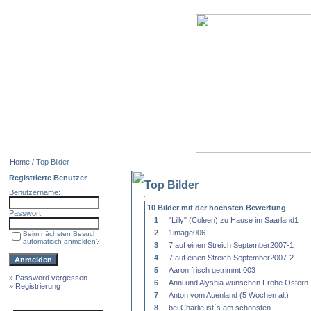
Home
/ Top Bilder
Registrierte Benutzer
Top Bilder
Benutzername:
10 Bilder mit der höchsten Bewertung
Passwort:
1
"Lilly" (Coleen) zu Hause im Saarland1
2
1image006
Beim nächsten Besuch
automatisch anmelden?
3
7 auf einen Streich September2007-1
4
7 auf einen Streich September2007-2
5
Aaron frisch getrimmt 003
»
Password vergessen
6
Anni und Alyshia wünschen Frohe Ostern
»
Registrierung
7
Anton vom Auenland (5 Wochen alt)
8
bei Charlie ist´s am schönsten