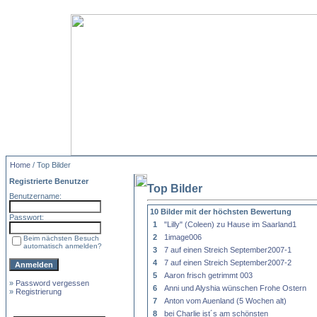
Home
/ Top Bilder
Registrierte Benutzer
Top Bilder
Benutzername:
10 Bilder mit der höchsten Bewertung
Passwort:
1
"Lilly" (Coleen) zu Hause im Saarland1
2
1image006
Beim nächsten Besuch
automatisch anmelden?
3
7 auf einen Streich September2007-1
4
7 auf einen Streich September2007-2
5
Aaron frisch getrimmt 003
»
Password vergessen
6
Anni und Alyshia wünschen Frohe Ostern
»
Registrierung
7
Anton vom Auenland (5 Wochen alt)
8
bei Charlie ist´s am schönsten