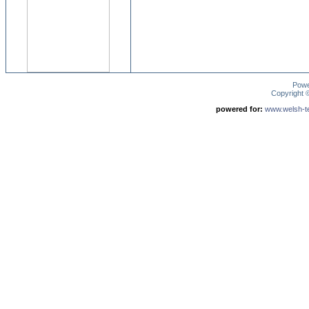
Pow
Copyright
powered for:
www.welsh-ter