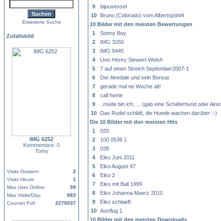
9
bijousessel
10
Bruno (Colorado) vom Albertspöhl4
Erweiterte Suche
10 Bilder mit den meisten Bewertungen
1
Sonny Boy
Zufallsbild
2
IMG 3260
3
IMG 9445
4
Uns-Henry Siewert-Welsh
5
7 auf einen Streich September2007-1
6
Der Airedale und sein Bonsai
7
gerade mal ne Woche alt!
8
call home
9
..müde bin ich, ... (gab eine Schäferhund oder Air
10
Das Rudel schläft, die Hunde wachen darüber :-)
Die 10 Bilder mit den meisten Hits
1
020
IMG 6252
2
100 0536 1
Kommentare: 0
3
038
Tomy
4
Eiko Juni 2011
5
Eiko August 97
Visits Gestern:
2
6
Eiko 2
Visits Heute:
1
7
Eiko mit Ball 1999
Max User Online:
59
8
Eiko Johanna Maerz 2010
Max Visits/Day:
883
9
Eiko schlaeft
Counter Full:
2275037
10
Ausflug 1
10 Bilder mit den meisten Downloads