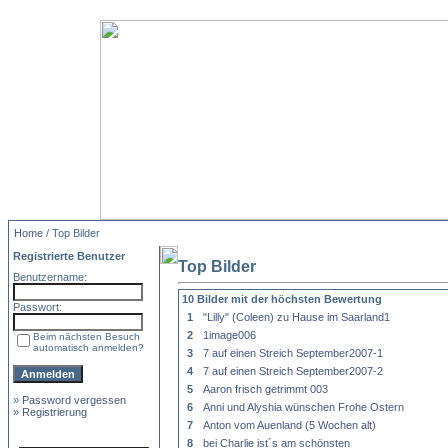
Home
/ Top Bilder
Registrierte Benutzer
Top Bilder
Benutzername:
10 Bilder mit der höchsten Bewertung
Passwort:
1
"Lilly" (Coleen) zu Hause im Saarland1
2
1image006
Beim nächsten Besuch
automatisch anmelden?
3
7 auf einen Streich September2007-1
4
7 auf einen Streich September2007-2
5
Aaron frisch getrimmt 003
»
Password vergessen
6
Anni und Alyshia wünschen Frohe Ostern
»
Registrierung
7
Anton vom Auenland (5 Wochen alt)
8
bei Charlie ist´s am schönsten