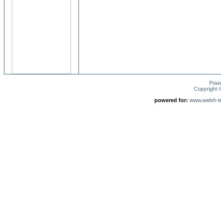
Pow
Copyright
powered for:
www.welsh-ter